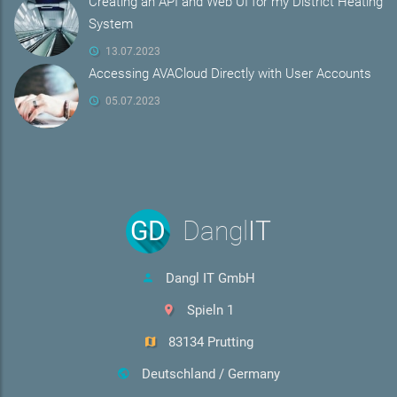
Creating an API and Web UI for my District Heating
System
13.07.2023
Accessing AVACloud Directly with User Accounts
05.07.2023
GD
Dangl
IT
Dangl IT GmbH
Spieln 1
83134 Prutting
Deutschland / Germany