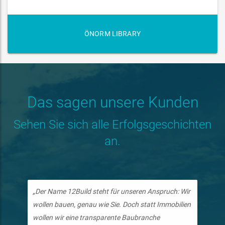
ÖNORM LIBRARY
Das sagen unsere Kunden
Sehen Sie sich alle Erfolgsgeschichten
an.
„Der Name 12Build steht für unseren Anspruch: Wir
wollen bauen, genau wie Sie. Doch statt Immobilien
wollen wir eine transparente Baubranche