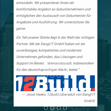
entwickeln. Wir präsentieren Ihnen ein
komfortables Angebot an Subunternehmern und
ermöglichen den Austausch von Dokumenten für
Angebote und Ausführung. Wir unterstützen Sie
gerne.
Ein Teil unserer Stärke liegt in der Wahl der richtigen
Partner. Mit der Dangl IT GmbH haben wir ein
zuverlässiges, kompetentes und modernes
Unternehmen gefunden, das Lösungen und
Support im Bereich Datenaustausch, insbesondere
für den deutschsprachigen Markt, bietet.”
Joost Haeke, 12Build (übersetzt von Dangl IT
GmbH)