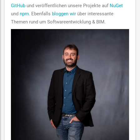
GitHub
und veröffentlichen unsere Projekte auf
NuGet
und
npm
. Ebenfalls
bloggen wir
über interessante
Themen rund um Softwareentwicklung & BIM.