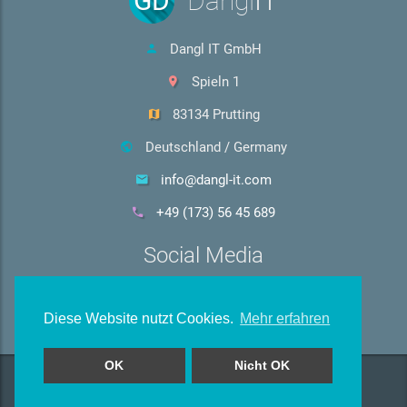
GD
Dangl
IT
Dangl IT GmbH
Spieln 1
83134 Prutting
Deutschland / Germany
info@dangl-it.com
+49 (173) 56 45 689
Social Media
Diese Website nutzt Cookies.
Mehr erfahren
OK
Nicht OK
GD
Dangl
IT
GmbH © 2026