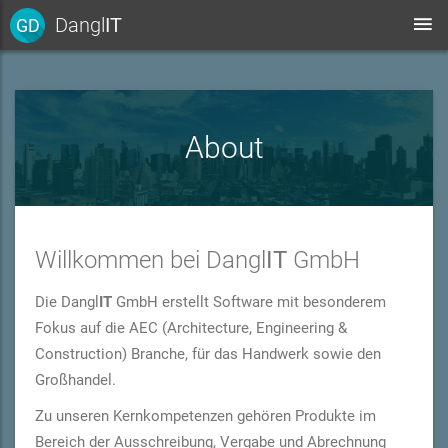
Dangl
IT
GD
About
Willkommen bei Dangl
IT
GmbH
Die Dangl
IT
GmbH erstellt Software mit besonderem
Fokus auf die AEC (Architecture, Engineering &
Construction) Branche, für das Handwerk sowie den
Großhandel.
Zu unseren Kernkompetenzen gehören Produkte im
Bereich der Ausschreibung, Vergabe und Abrechnung