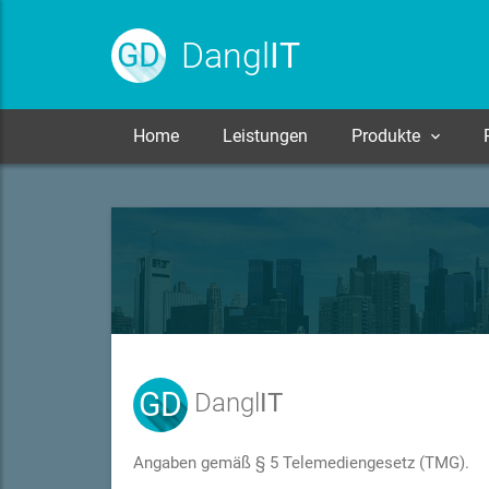
Dangl
IT
GD
Home
Leistungen
Produkte
GD
Dangl
IT
Angaben gemäß § 5 Telemediengesetz (TMG).