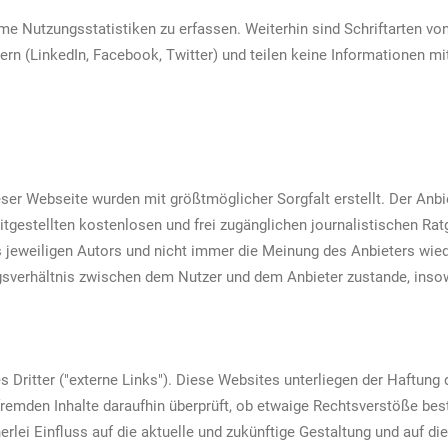
e Nutzungsstatistiken zu erfassen. Weiterhin sind Schriftarten vo
ern (LinkedIn, Facebook, Twitter) und teilen keine Informationen mi
ieser Webseite wurden mit größtmöglicher Sorgfalt erstellt. Der An
reitgestellten kostenlosen und frei zugänglichen journalistischen R
jeweiligen Autors und nicht immer die Meinung des Anbieters wiede
agsverhältnis zwischen dem Nutzer und dem Anbieter zustande, inso
ritter ("externe Links"). Diese Websites unterliegen der Haftung de
fremden Inhalte daraufhin überprüft, ob etwaige Rechtsverstöße be
erlei Einfluss auf die aktuelle und zukünftige Gestaltung und auf di