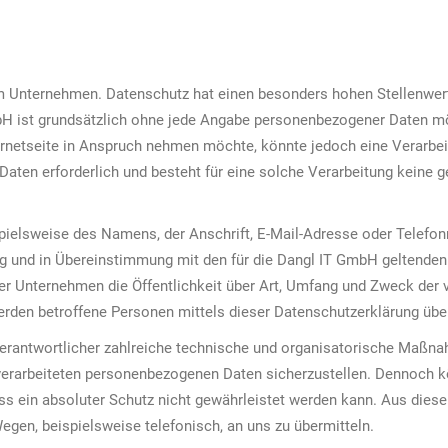
em Unternehmen. Datenschutz hat einen besonders hohen Stellenwert
mbH ist grundsätzlich ohne jede Angabe personenbezogener Daten mö
rnetseite in Anspruch nehmen möchte, könnte jedoch eine Verarbei
aten erforderlich und besteht für eine solche Verarbeitung keine ge
ielsweise des Namens, der Anschrift, E-Mail-Adresse oder Telefon
ng und in Übereinstimmung mit den für die Dangl IT GmbH geltend
r Unternehmen die Öffentlichkeit über Art, Umfang und Zweck der 
rden betroffene Personen mittels dieser Datenschutzerklärung über
 Verantwortlicher zahlreiche technische und organisatorische Maß
 verarbeiteten personenbezogenen Daten sicherzustellen. Dennoch 
s ein absoluter Schutz nicht gewährleistet werden kann. Aus diesem
gen, beispielsweise telefonisch, an uns zu übermitteln.