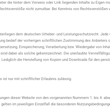
ieter die hinter dem Verweis oder Link liegenden Inhalte zu Eigen ma
 Rechtsverstöße nicht zumutbar. Bei Kenntnis von Rechtsverstößen 
 unterliegen dem deutschen Urheber- und Leistungsschutzrecht. Jed
ng bedarf der vorherigen schriftlichen Zustimmung des Anbieters od
 Übersetzung, Einspeicherung, Verarbeitung bzw. Wiedergabe von Inh
sind dabei als solche gekennzeichnet. Die unerlaubte Vervielfältigu
ar. Lediglich die Herstellung von Kopien und Downloads für den pers
ist nur mit schriftlicher Erlaubnis zulässig.
ungen dieser Website von den vorgenannten Nummern 1. bis 4. abwe
e gelten im jeweiligen Einzelfall die besonderen Nutzungsbedingung