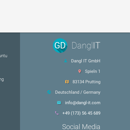
GD
Dangl
IT
untu
Dangl IT GmbH
Spieln 1
ng
83134 Prutting
Deutschland / Germany
info@dangl-it.com
+49 (173) 56 45 689
Social Media