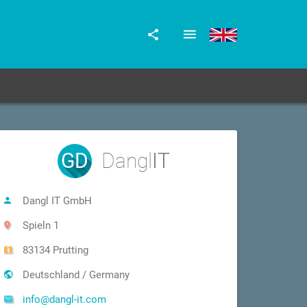
GD
Dangl
IT
Dangl IT GmbH
Spieln 1
83134 Prutting
Deutschland / Germany
info@dangl-it.com