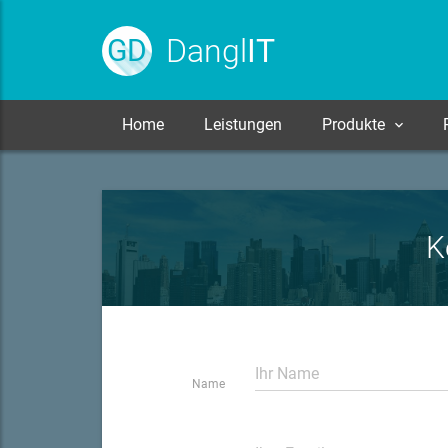
Dangl
IT
GD
Home
Leistungen
Produkte
K
Name