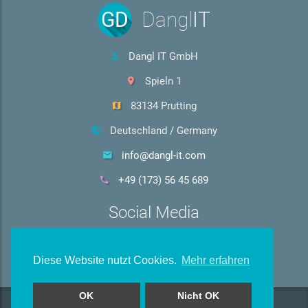
GD
Dangl
IT
Dangl IT GmbH
Spieln 1
83134 Prutting
Deutschland / Germany
info@dangl-it.com
+49 (173) 56 45 689
Social Media
Diese Website nutzt Cookies.
Mehr erfahren
OK
Nicht OK