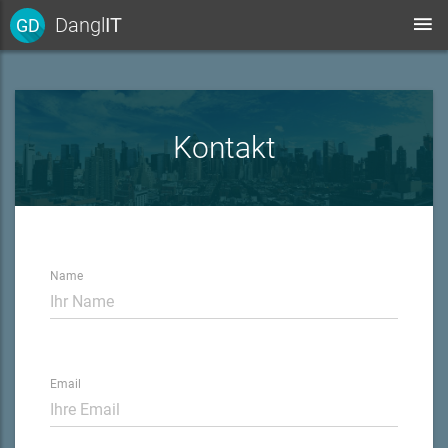
Dangl
IT
GD
Kontakt
Name
Email